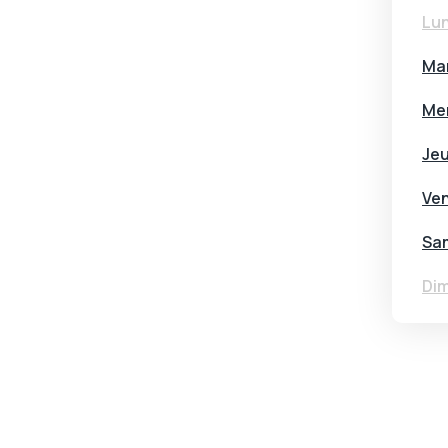
Lun
Mar
Mer
Jeu
Ven
Sa
Dim